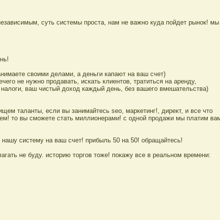
езависимым, суть системы проста, нам не важно куда пойдет рынок! м
нь!
анимаете своими делами, а деньги капают на ваш счет)
ечего не нужно продавать, искать клиентов, тратиться на аренду,
 налоги, ваш чистый доход каждый день, без вашего вмешательства)
ем таланты, если вы занимайтесь seo, маркетинг!, директ, и все что
ем! то вы сможете стать миллионерами! с одной продажи мы платим вам
 нашу систему на ваш счет! прибыль 50 на 50! обращайтесь!
агать не буду. историю торгов тоже! покажу все в реальном времени: