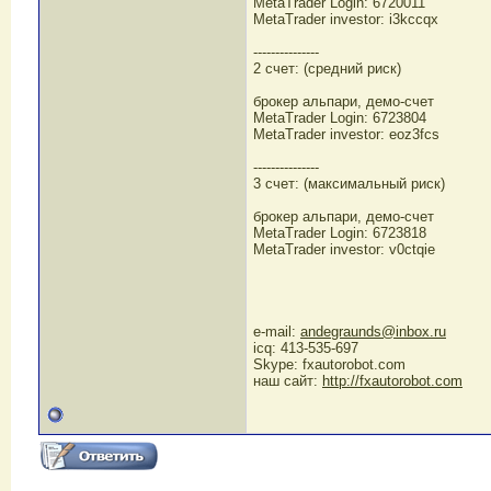
MetaTrader Login: 6720011
MetaTrader investor: i3kccqx
---------------
2 счет: (средний риск)
брокер альпари, демо-счет
MetaTrader Login: 6723804
MetaTrader investor: eoz3fcs
---------------
3 счет: (максимальный риск)
брокер альпари, демо-счет
MetaTrader Login: 6723818
MetaTrader investor: v0ctqie
e-mail:
andegraunds@inbox.ru
icq: 413-535-697
Skype: fxautorobot.com
наш сайт:
http://fxautorobot.com