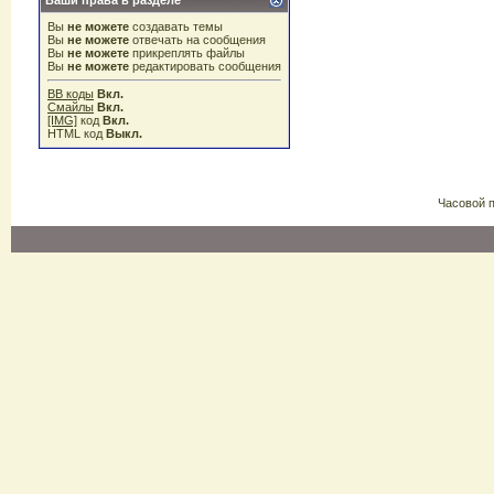
Ваши права в разделе
Вы
не можете
создавать темы
Вы
не можете
отвечать на сообщения
Вы
не можете
прикреплять файлы
Вы
не можете
редактировать сообщения
BB коды
Вкл.
Смайлы
Вкл.
[IMG]
код
Вкл.
HTML код
Выкл.
Часовой 