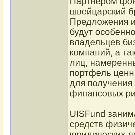
Партнером фон
швейцарский б
Предложения и
будут особенн
владельцев би
компаний, а та
лиц, намеренн
портфель ценн
для получения
финансовых ри
UISFund заним
средств физиче
юридических л