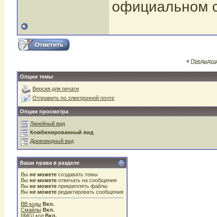
официальном 
«
Предыдущ
Опции темы
Версия для печати
Отправить по электронной почте
Опции просмотра
Линейный вид
Комбинированный вид
Древовидный вид
Ваши права в разделе
Вы
не можете
создавать темы
Вы
не можете
отвечать на сообщения
Вы
не можете
прикреплять файлы
Вы
не можете
редактировать сообщения
BB коды
Вкл.
Смайлы
Вкл.
[IMG]
код
Вкл.