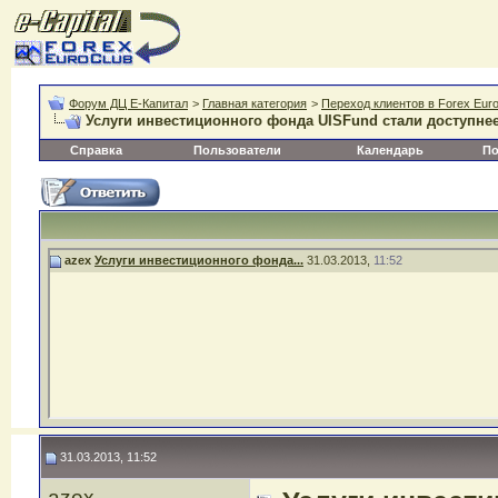
Форум ДЦ Е-Капитал
>
Главная категория
>
Переход клиентов в Forex Euro
Услуги инвестиционного фонда UISFund стали доступне
Справка
Пользователи
Календарь
По
azex
Услуги инвестиционного фонда...
31.03.2013,
11:52
31.03.2013, 11:52
azex