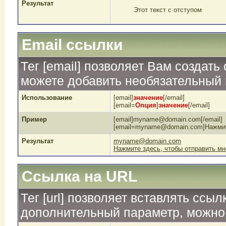
Результат
Этот текст с отступом
Email ссылки
Тег [email] позволяет Вам создат
можете добавить необязательный 
Использование
[email]
значение
[/email]
[email=
Опция
]
значение
[/email]
Пример
[email]myname@domain.com[/email]
[email=myname@domain.com]Нажмите 
Результат
myname@domain.com
Нажмите здесь, чтобы отправить мн
Ссылка на URL
Тег [url] позволяет вставлять ссы
дополнительный параметр, можно 