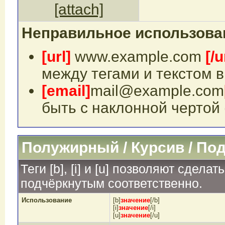
[attach]
Неправильное использова
[url]
www.example.com
[/u
между тегами и текстом в
[email]
mail@example.com
быть с наклонной чертой 
Полужирный / Курсив / По
Теги [b], [i] и [u] позволяют сдел
подчёркнутым соответственно.
Использование
[b]
значение
[/b]
[i]
значение
[/i]
[u]
значение
[/u]