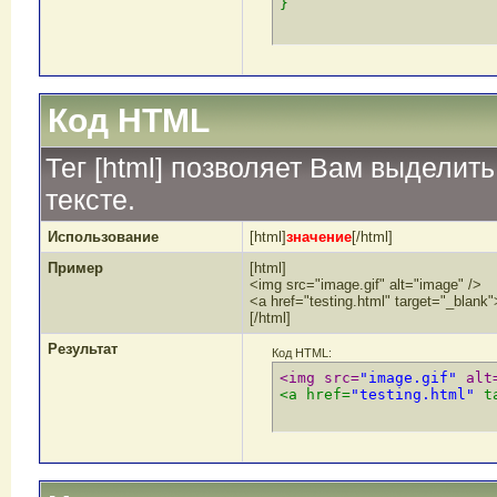
}
Код HTML
Тег [html] позволяет Вам выдели
тексте.
Использование
[html]
значение
[/html]
Пример
[html]
<img src="image.gif" alt="image" />
<a href="testing.html" target="_blank
[/html]
Результат
Код HTML:
<img src=
"image.gif"
 alt
<a href=
"testing.html"
 t