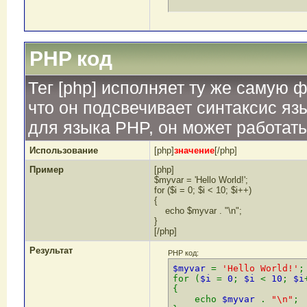
PHP код
Тег [php] исполняет ту же самую фу
что он подсвечивает синтаксис яз
для языка PHP, он может работать
Использование
[php]
значение
[/php]
Пример
[php]
$myvar = 'Hello World!';
for ($
i = 0; $i < 10; $i++)
{
echo $myvar . "\n";
}
[/php]
Результат
PHP код:
$myvar
=
'Hello World!'
;
for (
$i
=
0
;
$i
<
10
;
$i
{
echo
$myvar
.
"\n"
;