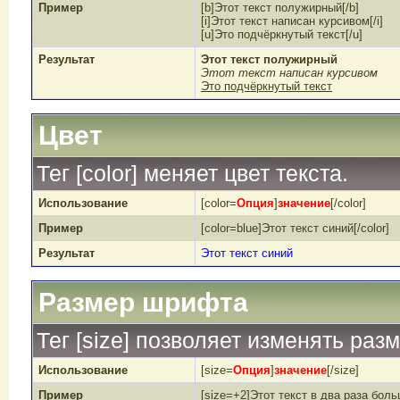
Пример
[b]Этот текст полужирный[/b]
[i]Этот текст написан курсивом[/i]
[u]Это подчёркнутый текст[/u]
Результат
Этот текст полужирный
Этот текст написан курсивом
Это подчёркнутый текст
Цвет
Тег [color] меняет цвет текста.
Использование
[color=
Опция
]
значение
[/color]
Пример
[color=blue]Этот текст синий[/color]
Результат
Этот текст синий
Размер шрифта
Тег [size] позволяет изменять раз
Использование
[size=
Опция
]
значение
[/size]
Пример
[size=+2]Этот текст в два раза боль