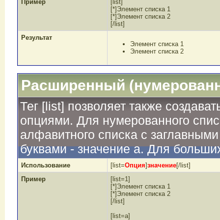
Пример
[list]
[*]Элемент списка 1
[*]Элемент списка 2
[/list]
Результат
Элемент списка 1
Элемент списка 2
Расширенный (нумерованн
Тег [list] позволяет также создав
опциями. Для нумерованного спис
алфавитного списка с заглавными 
буквами - значение а. Для больших
Использование
[list=
Опция
]
значение
[/list]
Пример
[list=1]
[*]Элемент списка 1
[*]Элемент списка 2
[/list]
[list=a]