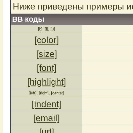
Ниже приведены примеры ис
BB коды
[b]
,
[i]
,
[u]
[color]
[size]
[font]
[highlight]
[left]
,
[right]
,
[center]
[indent]
[email]
[url]