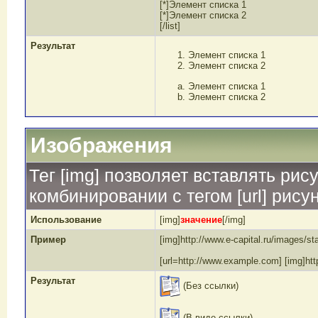
[*]Элемент списка 1
[*]Элемент списка 2
[/list]
Результат
Элемент списка 1
Элемент списка 2
Элемент списка 1
Элемент списка 2
Изображения
Тег [img] позволяет вставлять ри
комбинировании с тегом [url] рису
Использование
[img]
значение
[/img]
Пример
[img]http://www.e-capital.ru/images/s
[url=http://www.example.com] [img]http
Результат
(Без ссылки)
(В виде ссылки)