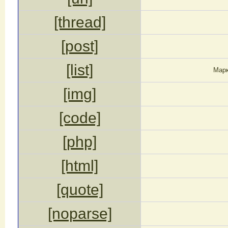
[thread]
[post]
[list]
Марк
[img]
[code]
[php]
[html]
[quote]
[noparse]