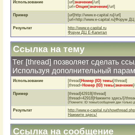
Использование
[url]
значение
[/url]
[url=
Опция
]
значение
[/url]
Пример
[url]http://www.e-capital.ru[/url]
[url=http://www.e-capital.ru]Форум ДЦ
Результат
http://www.e-capital.ru
Форум ДЦ Е-Капитал
Ссылка на тему
Тег [thread] позволяет сделать ссы
Используя дополнительный параме
Использование
[thread]
Номер (ID) темы
[/thread]
[thread=
Номер (ID) темы
]
значение
[
Пример
[thread]42918[/thread]
[thread=42918]Нажмите здесь![/threa
(Помните: ID темы/сообщения дан только д
Результат
http://www.e-capital.ru/showthread.ph
Нажмите здесь!
Ссылка на сообщение