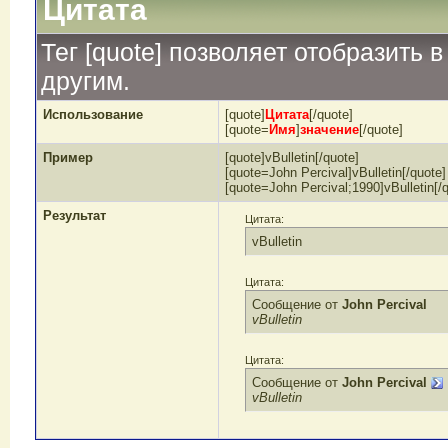
Цитата
Тег [quote] позволяет отобразить в
другим.
Использование
[quote]
Цитата
[/quote]
[quote=
Имя
]
значение
[/quote]
Пример
[quote]vBulletin[/quote]
[quote=John Percival]vBulletin[/quote]
[quote=John Percival;1990]vBulletin[/
Результат
Цитата:
vBulletin
Цитата:
Сообщение от
John Percival
vBulletin
Цитата:
Сообщение от
John Percival
vBulletin