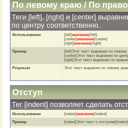
По левому краю / По право
Теги [left], [right] и [center] выр
по центру соответственно.
Использование
[left]
значение
[/left]
[center]
значение
[/center]
[right]
значение
[/right]
Пример
[left]Этот текст выровнен по левому к
[center]Этот текст выровнен по центр
[right]Этот текст выровнен по правом
Результат
Этот текст выровнен по левому кра
Отступ
Тег [indent] позволяет сделать отст
Использование
[indent]
значение
[/indent]
Пример
[indent]Этот текст с отступом[/indent