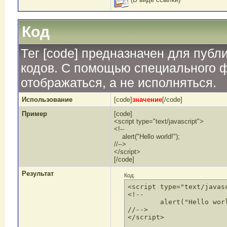
Код
Тег [code] предназначен для пуб
кодов. С помощью специального ф
отображаться, а не исполняться.
Использование
[code]
значение
[/code]
Пример
[code]
<script type="text/javascript">
<!--
alert("Hello world!");
//-->
</script>
[/code]
Результат
Код:
<script type="text/javasc
<!--

	alert("Hello world!");

//-->

</script>