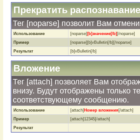
Прекратить распознавание
Тег [noparse] позволит Вам отмен
Использование
[noparse]
[b]значение[/b]
[/noparse]
Пример
[noparse][b]vBulletin[/b][/noparse]
Результат
[b]vBulletin[/b]
Вложение
Тег [attach] позволяет Вам отобр
внизу. Будут отображены только т
соответствующему сообщению.
Использование
[attach]
Номер вложения
[/attach]
Пример
[attach]12345[/attach]
Результат