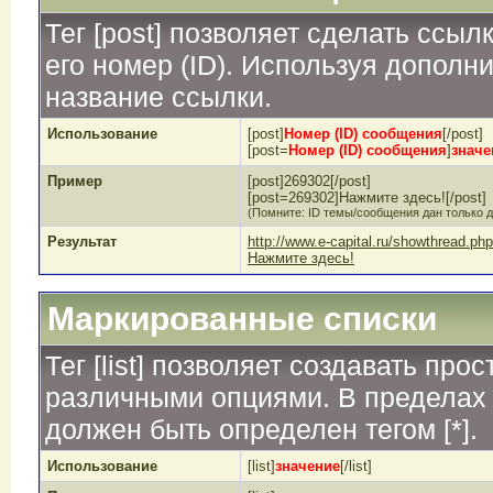
Тег [post] позволяет сделать ссы
его номер (ID). Используя дополн
название ссылки.
Использование
[post]
Номер (ID) сообщения
[/post]
[post=
Номер (ID) сообщения
]
значе
Пример
[post]269302[/post]
[post=269302]Нажмите здесь![/post]
(Помните: ID темы/сообщения дан только д
Результат
http://www.e-capital.ru/showthread.
Нажмите здесь!
Маркированные списки
Тег [list] позволяет создавать пр
различными опциями. В пределах 
должен быть определен тегом [*].
Использование
[list]
значение
[/list]