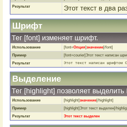
Результат
Этот текст в два р
Шрифт
Тег [font] изменяет шрифт.
Использование
[font=
Опция
]
значение
[/font]
Пример
[font=courier]Этот текст написан шри
Результат
Этот текст написан шрифтом 
Выделение
Тег [highlight] позволяет выделить
Использование
[highlight]
значение
[/highlight]
Пример
[highlight]Этот текст выделен[/highlig
Результат
Этот текст выделен