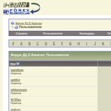
Форум ДЦ Е-Капитал
Пользователи
Справка
Пользователи
Календарь
По
#
A
B
C
D
E
F
G
H
I
J
K
Форум ДЦ Е-Капитал: Пользователи
Имя
wanderer
Новичок
webfor
Новичок
whiterosem
Новичок
WJRex
Новичок
wukovi