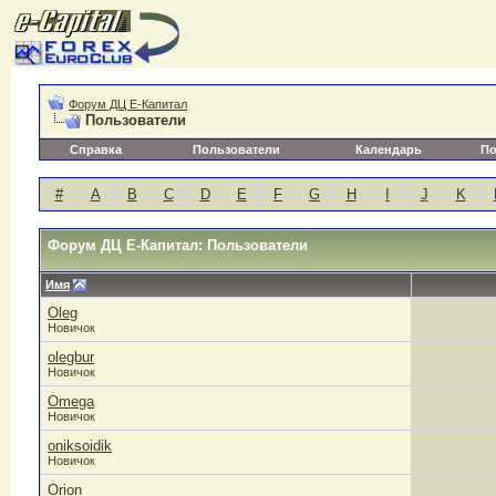
Форум ДЦ Е-Капитал
Пользователи
Справка
Пользователи
Календарь
По
#
A
B
C
D
E
F
G
H
I
J
K
Форум ДЦ Е-Капитал: Пользователи
Имя
Oleg
Новичок
olegbur
Новичок
Omega
Новичок
oniksoidik
Новичок
Orion