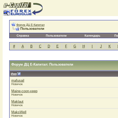
Форум ДЦ Е-Капитал
Пользователи
Справка
Пользователи
Календарь
По
#
A
B
C
D
E
F
G
H
I
J
K
Форум ДЦ Е-Капитал: Пользователи
Имя
mafusail
Новичок
Maine-coon-xeep
Новичок
Maklaut
Новичок
MaksWell
Новичок