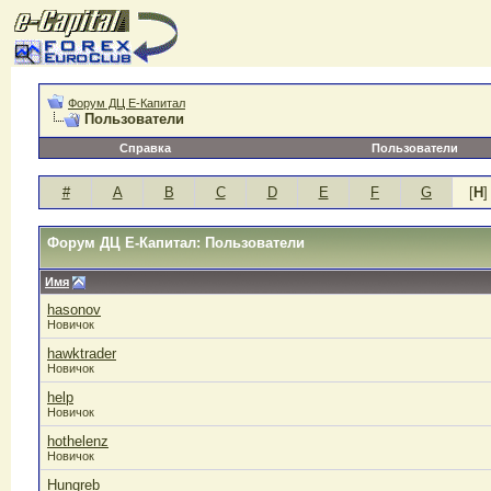
Форум ДЦ Е-Капитал
Пользователи
Справка
Пользователи
#
A
B
C
D
E
F
G
[
H
]
Форум ДЦ Е-Капитал: Пользователи
Имя
hasonov
Новичок
hawktrader
Новичок
help
Новичок
hothelenz
Новичок
Hungreb