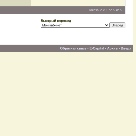
Показано с 1 по 5 из 5.
Быстрый переход
Обратная связь
-
E-Capital
-
Архив
-
Вверх