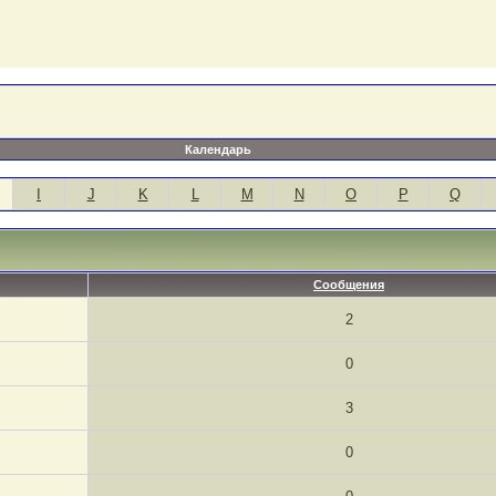
Календарь
I
J
K
L
M
N
O
P
Q
Сообщения
2
0
3
0