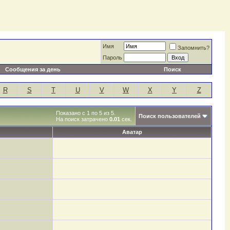
Имя
Запомнить?
Пароль
Сообщения за день
Поиск
R
S
T
U
V
W
X
Y
Z
Показано с 1 по 5 из 5.
Поиск пользователей
На поиск затрачено
0.01
сек.
Аватар