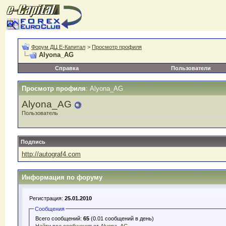
Форум ДЦ Е-Капитал
>
Просмотр профиля
Alyona_AG
Справка
Пользователи
Просмотр профиля
: Alyona_AG
Alyona_AG
Пользователь
Подпись
http://autograf4.com
Информация по форуму
Регистрация:
25.01.2010
Сообщения
Всего сообщений:
65
(0.01 сообщений в день)
Найти все сообщения от Alyona_AG