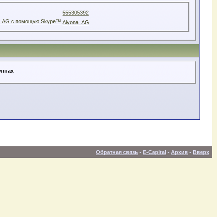
555305392
Alyona_AG
уппах
Обратная связь
-
E-Capital
-
Архив
-
Вверх