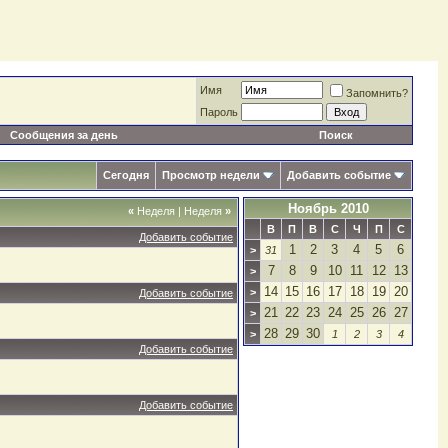
Имя
Запомнить?
Пароль
Сообщения за день
Поиск
Сегодня
Просмотр недели
Добавить событие
Ноябрь 2010
«
Неделя
|
Неделя
»
В
П
В
С
Ч
П
С
Добавить событие
1
2
3
4
5
6
>
31
7
8
9
10
11
12
13
>
14
15
16
17
18
19
20
>
Добавить событие
21
22
23
24
25
26
27
>
28
29
30
>
1
2
3
4
Добавить событие
Добавить событие