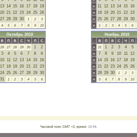
13
14
15
16
17
18
19
11
12
13
14
15
16
>
20
21
22
23
24
25
26
18
19
20
21
22
23
>
27
28
29
30
25
26
27
28
29
30
1
2
3
>
4
5
6
7
8
9
10
>
1
2
3
4
5
6
Октябрь 2010
Ноябрь 2010
В
П
В
С
Ч
П
С
В
П
В
С
Ч
П
1
2
1
2
3
4
5
26
27
28
29
30
>
31
3
4
5
6
7
8
9
7
8
9
10
11
12
>
10
11
12
13
14
15
16
14
15
16
17
18
19
>
17
18
19
20
21
22
23
21
22
23
24
25
26
>
24
25
26
27
28
29
30
28
29
30
>
1
2
3
31
1
2
3
4
5
6
>
5
6
7
8
9
10
Часовой пояс GMT +3, время:
10:44
.