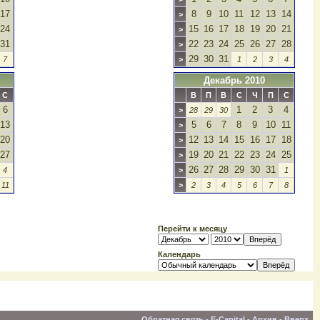
17
8
9
10
11
12
13
14
>
24
15
16
17
18
19
20
21
>
31
22
23
24
25
26
27
28
>
29
30
31
7
>
1
2
3
4
Декабрь 2010
С
В
П
В
С
Ч
П
С
6
1
2
3
4
>
28
29
30
13
5
6
7
8
9
10
11
>
20
12
13
14
15
16
17
18
>
27
19
20
21
22
23
24
25
>
26
27
28
29
30
31
4
>
1
11
>
2
3
4
5
6
7
8
Перейти к месяцу
Календарь
Обратная связь
-
E-Capital
-
Архив
-
Вверх