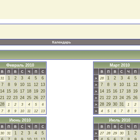
Календарь
Февраль 2010
Март 2010
В
П
В
С
Ч
П
С
В
П
В
С
Ч
П
1
2
3
4
5
6
1
2
3
4
5
31
>
28
7
8
9
10
11
12
13
7
8
9
10
11
12
>
14
15
16
17
18
19
20
14
15
16
17
18
19
>
21
22
23
24
25
26
27
21
22
23
24
25
26
>
28
28
29
30
31
1
2
3
4
5
6
>
1
2
7
8
9
10
11
12
13
>
4
5
6
7
8
9
Июнь 2010
Июль 2010
В
П
В
С
Ч
П
С
В
П
В
С
Ч
П
1
2
3
4
5
1
2
30
31
>
27
28
29
30
6
7
8
9
10
11
12
4
5
6
7
8
9
>