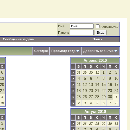
Имя
Запомнить?
Пароль
Сообщения за день
Поиск
Сегодня
Просмотр года
Добавить событие
Апрель 2010
С
В
П
В
С
Ч
П
С
6
1
2
3
>
28
29
30
31
13
4
5
6
7
8
9
10
>
20
11
12
13
14
15
16
17
>
27
18
19
20
21
22
23
24
>
25
26
27
28
29
30
3
>
1
10
>
2
3
4
5
6
7
8
Август 2010
С
В
П
В
С
Ч
П
С
3
>
25
26
27
28
29
30
31
10
1
2
3
4
5
6
7
>