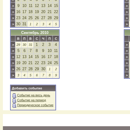
9
10
11
12
13
14
15
>
>
16
17
18
19
20
21
22
>
>
23
24
25
26
27
28
29
>
>
30
31
>
1
2
3
4
5
>
Сентябрь 2010
В
П
В
С
Ч
П
С
1
2
3
4
>
29
30
31
>
5
6
7
8
9
10
11
>
>
12
13
14
15
16
17
18
>
>
19
20
21
22
23
24
25
>
>
26
27
28
29
30
>
1
2
>
>
3
4
5
6
7
8
9
>
Добавить событие
Событие на весь день
Событие на период
Периодическое событие