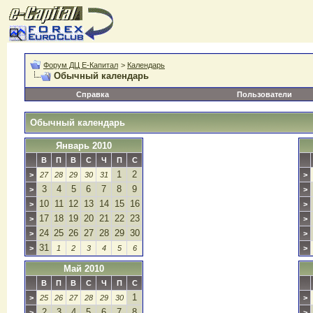
Форум ДЦ Е-Капитал
>
Календарь
Обычный календарь
Справка
Пользователи
Обычный календарь
Январь 2010
В
П
В
С
Ч
П
С
1
2
>
27
28
29
30
31
>
3
4
5
6
7
8
9
>
>
10
11
12
13
14
15
16
>
>
17
18
19
20
21
22
23
>
>
24
25
26
27
28
29
30
>
>
31
>
1
2
3
4
5
6
>
Май 2010
В
П
В
С
Ч
П
С
1
>
25
26
27
28
29
30
>
2
3
4
5
6
7
8
>
>