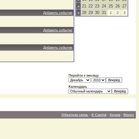
21
22
23
24
25
26
27
>
28
29
30
31
Добавить событие
>
1
2
3
Добавить событие
Добавить событие
Перейти к месяцу
Календарь
Обратная связь
-
E-Capital
-
Архив
-
Вверх