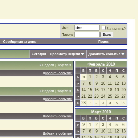
Имя
Запомнить?
Пароль
Сообщения за день
Поиск
Сегодня
Просмотр недели
Добавить событие
Февраль 2010
«
Неделя
|
Неделя
»
В
П
В
С
Ч
П
С
Добавить событие
1
2
3
4
5
6
>
31
7
8
9
10
11
12
13
>
14
15
16
17
18
19
20
>
«
Неделя
|
Неделя
»
21
22
23
24
25
26
27
>
Добавить событие
28
>
1
2
3
4
5
6
Март 2010
Добавить событие
В
П
В
С
Ч
П
С
1
2
3
4
5
6
>
28
7
8
9
10
11
12
13
>
Добавить событие
14
15
16
17
18
19
20
>