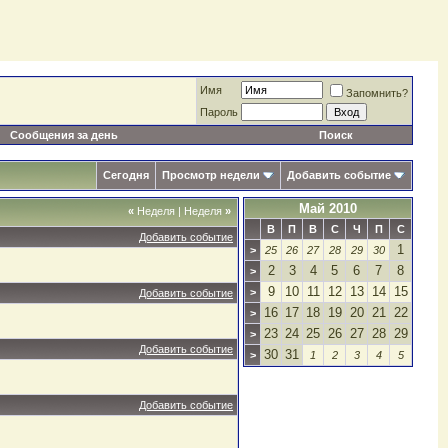
Имя
Запомнить?
Пароль
Сообщения за день
Поиск
Сегодня
Просмотр недели
Добавить событие
Май 2010
«
Неделя
|
Неделя
»
В
П
В
С
Ч
П
С
Добавить событие
1
>
25
26
27
28
29
30
2
3
4
5
6
7
8
>
9
10
11
12
13
14
15
>
Добавить событие
16
17
18
19
20
21
22
>
23
24
25
26
27
28
29
>
Добавить событие
30
31
>
1
2
3
4
5
Добавить событие