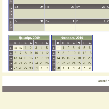
>
Вс
24
Пн
25
Вт
26
>
>
>
Вс
31
Пн
1
Вт
2
>
>
>
Декабрь 2009
Февраль 2010
В
П
В
С
Ч
П
С
В
П
В
С
Ч
П
С
1
2
3
4
5
1
2
3
4
5
6
>
29
30
>
31
6
7
8
9
10
11
12
7
8
9
10
11
12
13
>
>
13
14
15
16
17
18
19
14
15
16
17
18
19
20
>
>
20
21
22
23
24
25
26
21
22
23
24
25
26
27
>
>
27
28
29
30
31
28
>
1
2
>
1
2
3
4
5
6
Часовой 