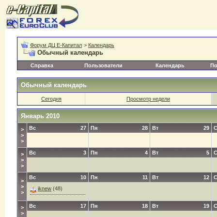
Форум ДЦ Е-Капитал
>
Календарь
Обычный календарь
Справка
Пользователи
Календарь
По
Обычный календарь
Сегодня
Просмотр недели
Январь 2010
Вс
27
Пн
28
Вт
29
>
>
>
Вс
3
Пн
4
Вт
5
>
>
>
Вс
10
Пн
11
Вт
12
>
>
iknew
(48)
>
Вс
17
Пн
18
Вт
19
>
>