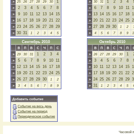
1
1
2
3
4
>
25
26
27
28
29
30
>
30
31
2
3
4
5
6
7
8
6
7
8
9
10
11
1
>
>
9
10
11
12
13
14
15
13
14
15
16
17
18
1
>
>
16
17
18
19
20
21
22
20
21
22
23
24
25
2
>
>
23
24
25
26
27
28
29
27
28
29
30
>
>
1
2
30
31
>
1
2
3
4
5
>
4
5
6
7
8
9
1
Сентябрь 2010
Октябрь 2010
В
П
В
С
Ч
П
С
В
П
В
С
Ч
П
1
2
3
4
1
>
29
30
31
>
26
27
28
29
30
5
6
7
8
9
10
11
3
4
5
6
7
8
>
>
12
13
14
15
16
17
18
10
11
12
13
14
15
1
>
>
19
20
21
22
23
24
25
17
18
19
20
21
22
2
>
>
26
27
28
29
30
24
25
26
27
28
29
3
>
1
2
>
31
>
3
4
5
6
7
8
9
>
1
2
3
4
5
Добавить событие
Событие на весь день
Событие на период
Периодическое событие
Часовой 