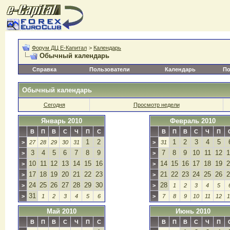
Форум ДЦ Е-Капитал
>
Календарь
Обычный календарь
Справка
Пользователи
Календарь
По
Обычный календарь
Сегодня
Просмотр недели
Январь 2010
Февраль 2010
В
П
В
С
Ч
П
С
В
П
В
С
Ч
П
1
2
1
2
3
4
5
>
27
28
29
30
31
>
31
3
4
5
6
7
8
9
7
8
9
10
11
12
1
>
>
10
11
12
13
14
15
16
14
15
16
17
18
19
2
>
>
17
18
19
20
21
22
23
21
22
23
24
25
26
2
>
>
24
25
26
27
28
29
30
28
>
>
1
2
3
4
5
31
>
1
2
3
4
5
6
>
7
8
9
10
11
12
1
Май 2010
Июнь 2010
В
П
В
С
Ч
П
С
В
П
В
С
Ч
П