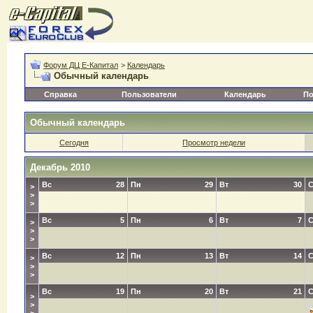
Форум ДЦ Е-Капитал
>
Календарь
Обычный календарь
Справка
Пользователи
Календарь
По
Обычный календарь
Сегодня
Просмотр недели
Декабрь 2010
Вс
28
Пн
29
Вт
30
>
>
>
Вс
5
Пн
6
Вт
7
>
>
>
Вс
12
Пн
13
Вт
14
>
>
>
Вс
19
Пн
20
Вт
21
>
>