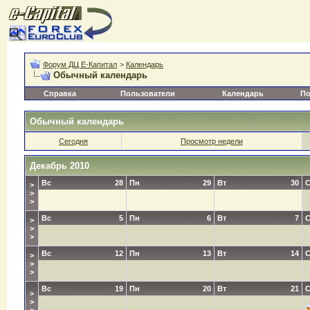
Форум ДЦ Е-Капитал
>
Календарь
Обычный календарь
Справка
Пользователи
Календарь
По
Обычный календарь
Сегодня
Просмотр недели
Декабрь 2010
Вс
28
Пн
29
Вт
30
>
>
>
Вс
5
Пн
6
Вт
7
>
>
>
Вс
12
Пн
13
Вт
14
>
>
>
Вс
19
Пн
20
Вт
21
>
>