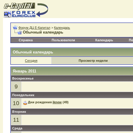
Форум ДЦ Е-Капитал
>
Календарь
Обычный календарь
Справка
Пользователи
Календарь
По
Обычный календарь
Сегодня
Просмотр недели
Январь 2011
Воскресенье
9
Понедельник
10
Дни рождения
iknew
(49)
Вторник
11
Среда