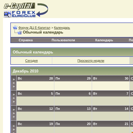
Форум ДЦ Е-Капитал
>
Календарь
Обычный календарь
Справка
Пользователи
Календарь
По
Обычный календарь
Сегодня
Просмотр недели
Декабрь 2010
Вс
28
Пн
29
Вт
30
>
>
>
Вс
5
Пн
6
Вт
7
>
>
>
Вс
12
Пн
13
Вт
14
>
>
>
Вс
19
Пн
20
Вт
21
>
>